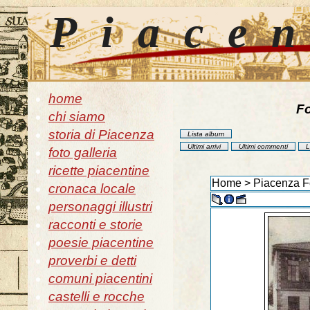
Piace
home
Fo
chi siamo
storia di Piacenza
Lista album
Ultimi arrivi
Ultimi commenti
L
foto galleria
ricette piacentine
Home
>
Piacenza Fo
cronaca locale
personaggi illustri
racconti e storie
poesie piacentine
proverbi e detti
comuni piacentini
castelli e rocche