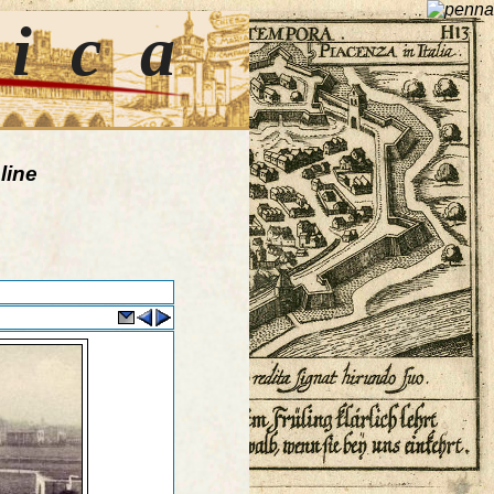
tica
line