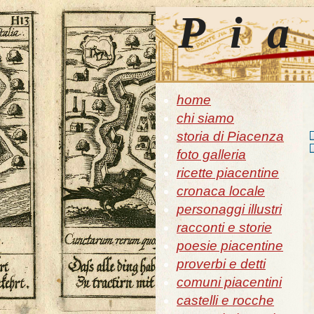
Pia
home
chi siamo
storia di Piacenza
foto galleria
ricette piacentine
cronaca locale
personaggi illustri
racconti e storie
poesie piacentine
proverbi e detti
comuni piacentini
castelli e rocche