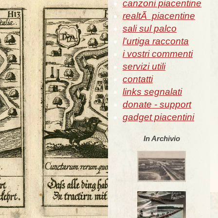
canzoni piacentine
realtÃ piacentine
sali sul palco
l'urtiga racconta
i vostri commenti
servizi utili
contatti
links segnalati
donate - support
gadget piacentini
In Archivio