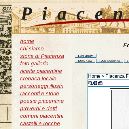
Piace
home
Fo
chi siamo
storia di Piacenza
Lista album
Ultimi arrivi
Ultimi commenti
L
foto galleria
ricette piacentine
Home
>
Piacenza Fo
cronaca locale
personaggi illustri
racconti e storie
poesie piacentine
proverbi e detti
comuni piacentini
castelli e rocche