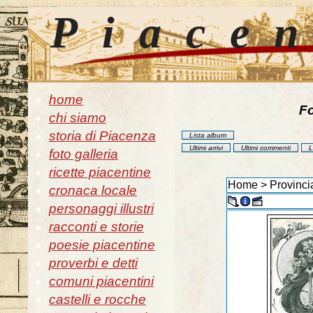
Piace
home
Fo
chi siamo
storia di Piacenza
Lista album
Ultimi arrivi
Ultimi commenti
L
foto galleria
ricette piacentine
Home
>
Provinci
cronaca locale
personaggi illustri
racconti e storie
poesie piacentine
proverbi e detti
comuni piacentini
castelli e rocche