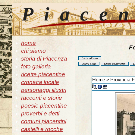
Piace
home
Fo
chi siamo
storia di Piacenza
Lista album
Ultimi arrivi
Ultimi commenti
L
foto galleria
ricette piacentine
Home
>
Provincia F
cronaca locale
personaggi illustri
racconti e storie
poesie piacentine
proverbi e detti
comuni piacentini
castelli e rocche