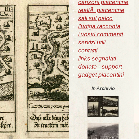
canzoni piacentine
realtÃ piacentine
sali sul palco
l'urtiga racconta
i vostri commenti
servizi utili
contatti
links segnalati
donate - support
gadget piacentini
In Archivio