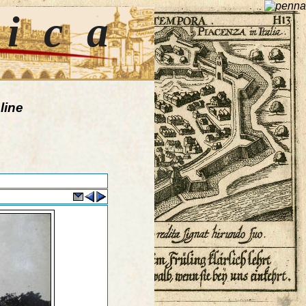
tica
line