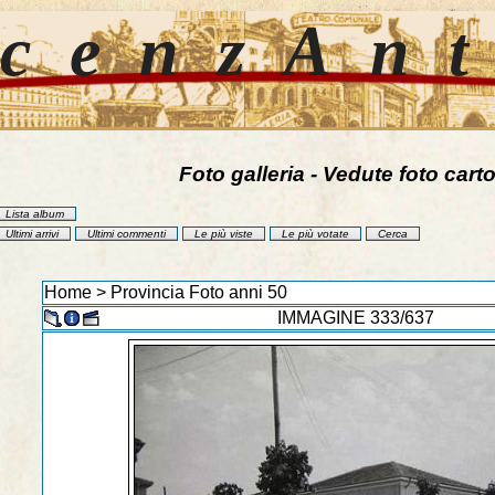
cenzAn
Foto galleria - Vedute foto carto
Lista album
Ultimi arrivi
Ultimi commenti
Le più viste
Le più votate
Cerca
Home
>
Provincia Foto anni 50
IMMAGINE 333/637