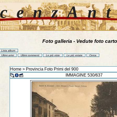
cenzAn
Foto galleria - Vedute foto carto
Lista album
Ultimi arrivi
Ultimi commenti
Le più viste
Le più votate
Cerca
Home
>
Provincia Foto Primi del 900
IMMAGINE 530/637