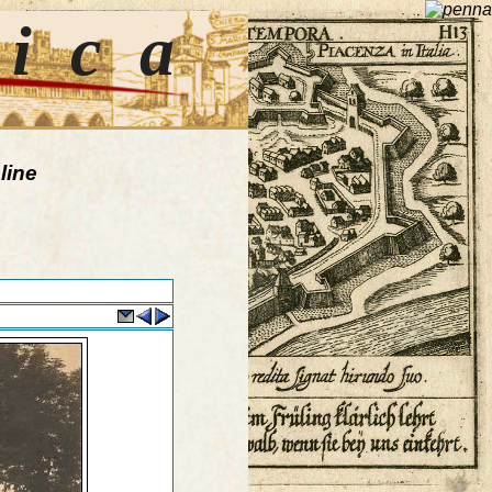
tica
line