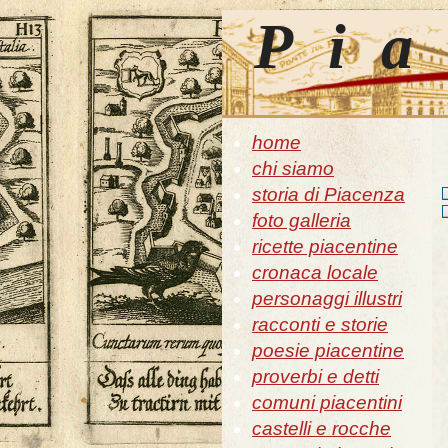
Pia
home
chi siamo
storia di Piacenza
foto galleria
ricette piacentine
cronaca locale
personaggi illustri
racconti e storie
poesie piacentine
proverbi e detti
comuni piacentini
castelli e rocche