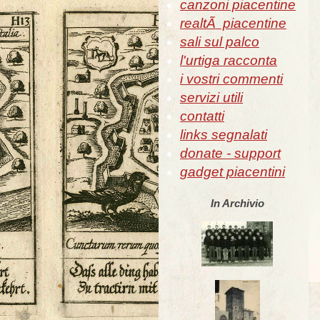
canzoni piacentine
realtÃ piacentine
sali sul palco
l'urtiga racconta
i vostri commenti
servizi utili
contatti
links segnalati
donate - support
gadget piacentini
In Archivio