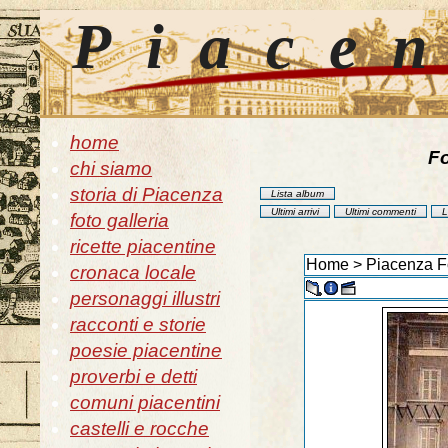
Piace
home
Fo
chi siamo
storia di Piacenza
Lista album
Ultimi arrivi
Ultimi commenti
L
foto galleria
ricette piacentine
Home
>
Piacenza Fo
cronaca locale
personaggi illustri
racconti e storie
poesie piacentine
proverbi e detti
comuni piacentini
castelli e rocche