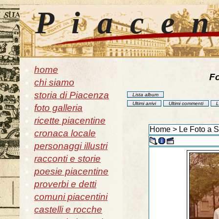
Piace
home
Fo
chi siamo
storia di Piacenza
Lista album
Ultimi arrivi
Ultimi commenti
L
foto galleria
ricette piacentine
Home
>
Le Foto a 
cronaca locale
personaggi illustri
racconti e storie
poesie piacentine
proverbi e detti
comuni piacentini
castelli e rocche