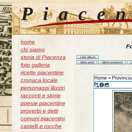
Piace
home
Fo
chi siamo
storia di Piacenza
Lista album
Ultimi arrivi
Ultimi commenti
L
foto galleria
ricette piacentine
Home
>
Provincia
cronaca locale
personaggi illustri
racconti e storie
poesie piacentine
proverbi e detti
comuni piacentini
castelli e rocche