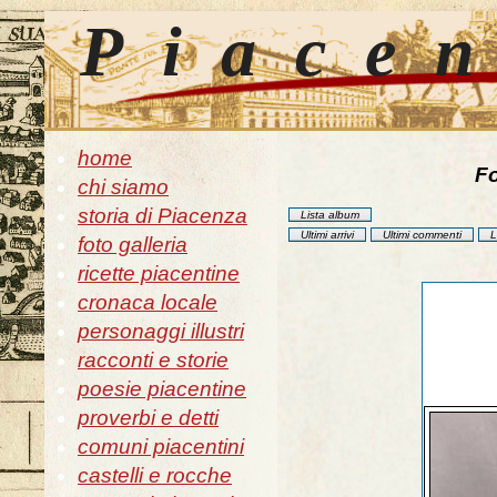
Piace
home
Fo
chi siamo
storia di Piacenza
Lista album
Ultimi arrivi
Ultimi commenti
L
foto galleria
ricette piacentine
cronaca locale
personaggi illustri
racconti e storie
poesie piacentine
proverbi e detti
comuni piacentini
castelli e rocche