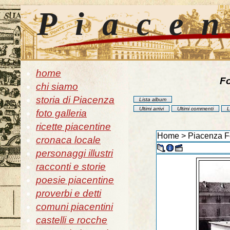
Piace
home
Fo
chi siamo
storia di Piacenza
Lista album
Ultimi arrivi
Ultimi commenti
L
foto galleria
ricette piacentine
Home
>
Piacenza F
cronaca locale
personaggi illustri
racconti e storie
poesie piacentine
proverbi e detti
comuni piacentini
castelli e rocche