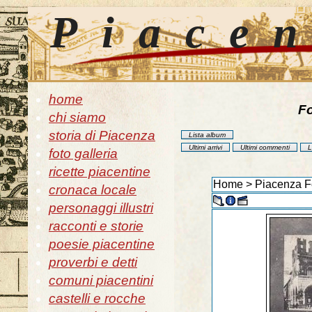
Piace
home
Fo
chi siamo
storia di Piacenza
Lista album
Ultimi arrivi
Ultimi commenti
L
foto galleria
ricette piacentine
Home
>
Piacenza Fo
cronaca locale
personaggi illustri
racconti e storie
poesie piacentine
proverbi e detti
comuni piacentini
castelli e rocche