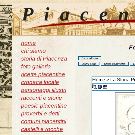
Piace
home
Fo
chi siamo
storia di Piacenza
Lista album
Ultimi arrivi
Ultimi commenti
L
foto galleria
ricette piacentine
Home
>
La Storia P
cronaca locale
personaggi illustri
racconti e storie
poesie piacentine
proverbi e detti
comuni piacentini
castelli e rocche