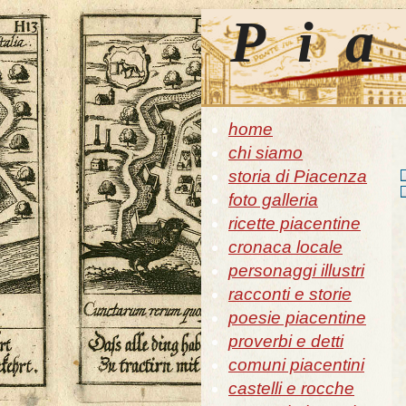
Pia
home
chi siamo
storia di Piacenza
foto galleria
ricette piacentine
cronaca locale
personaggi illustri
racconti e storie
poesie piacentine
proverbi e detti
comuni piacentini
castelli e rocche