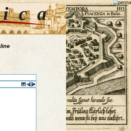
tica
line