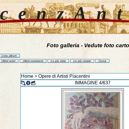
cenzAn
Foto galleria - Vedute foto carto
Lista album
Ultimi arrivi
Ultimi commenti
Le più viste
Le più votate
Cerca
Home
>
Opere di Artisti Piacentini
IMMAGINE 4/637