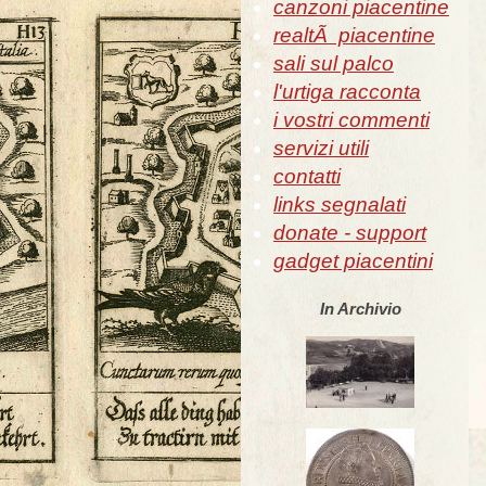
canzoni piacentine
realtÃ piacentine
sali sul palco
l'urtiga racconta
i vostri commenti
servizi utili
contatti
links segnalati
donate - support
gadget piacentini
In Archivio