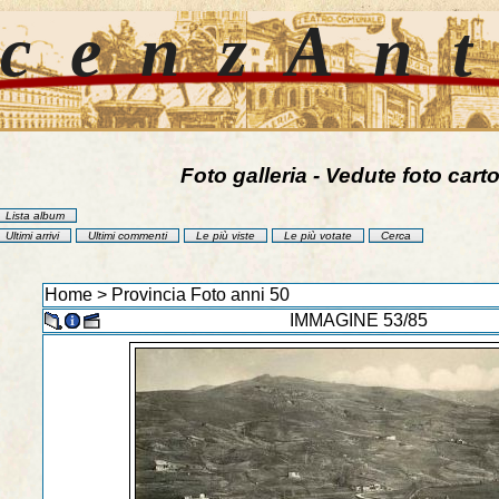
cenzAn
Foto galleria - Vedute foto carto
Lista album
Ultimi arrivi
Ultimi commenti
Le più viste
Le più votate
Cerca
Home
>
Provincia Foto anni 50
IMMAGINE 53/85