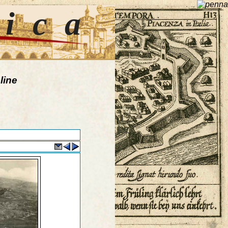
tica
line