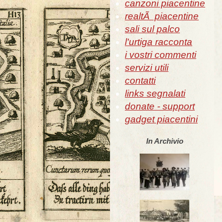
canzoni piacentine
realtÃ piacentine
sali sul palco
l'urtiga racconta
i vostri commenti
servizi utili
contatti
links segnalati
donate - support
gadget piacentini
In Archivio