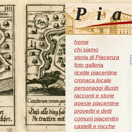
Pia
home
chi siamo
storia di Piacenza
foto galleria
ricette piacentine
cronaca locale
personaggi illustri
racconti e storie
poesie piacentine
proverbi e detti
comuni piacentini
castelli e rocche