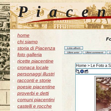
Piace
home
Fo
chi siamo
storia di Piacenza
Lista album
Ultimi arrivi
Ultimi commenti
L
foto galleria
ricette piacentine
Home
>
Le Foto a 
cronaca locale
personaggi illustri
racconti e storie
poesie piacentine
proverbi e detti
comuni piacentini
castelli e rocche