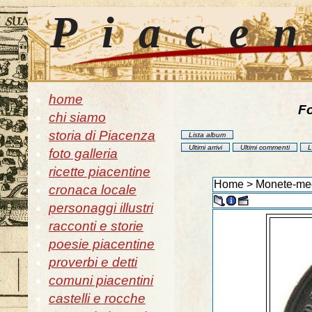
Piace
home
Fo
chi siamo
storia di Piacenza
Lista album
Ultimi arrivi
Ultimi commenti
L
foto galleria
ricette piacentine
Home
>
Monete-med
cronaca locale
personaggi illustri
racconti e storie
poesie piacentine
proverbi e detti
comuni piacentini
castelli e rocche