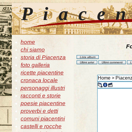
Piace
home
Fo
chi siamo
storia di Piacenza
Lista album
Ultimi arrivi
Ultimi commenti
L
foto galleria
ricette piacentine
Home
>
Piacenz
cronaca locale
personaggi illustri
racconti e storie
poesie piacentine
proverbi e detti
comuni piacentini
castelli e rocche