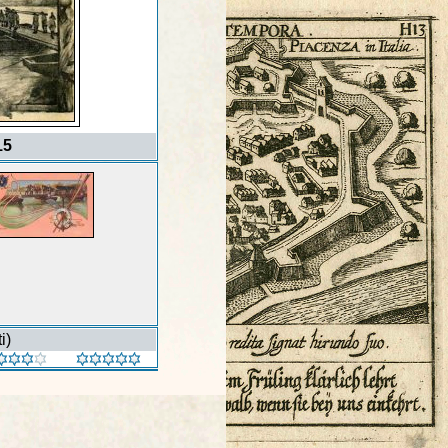
15
i)