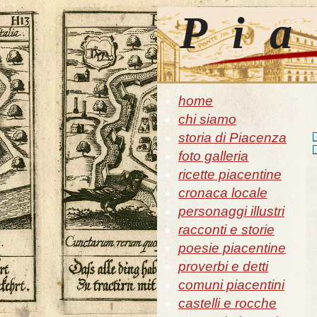
Pia
home
chi siamo
storia di Piacenza
foto galleria
ricette piacentine
cronaca locale
personaggi illustri
racconti e storie
poesie piacentine
proverbi e detti
comuni piacentini
castelli e rocche