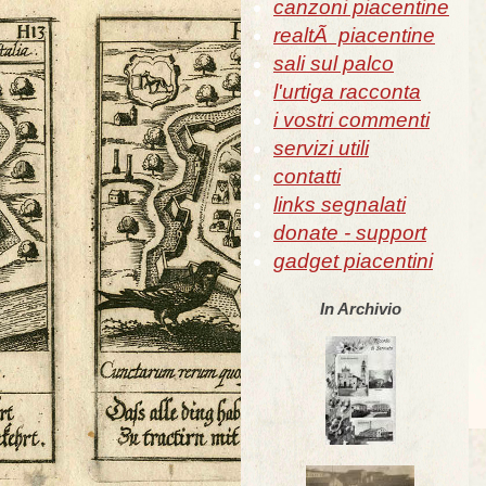
canzoni piacentine
realtÃ piacentine
sali sul palco
l'urtiga racconta
i vostri commenti
servizi utili
contatti
links segnalati
donate - support
gadget piacentini
In Archivio