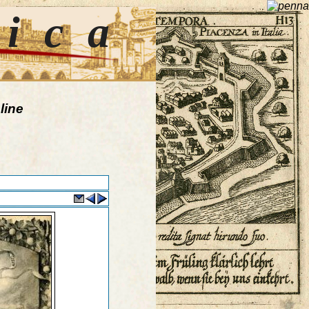
tica
line