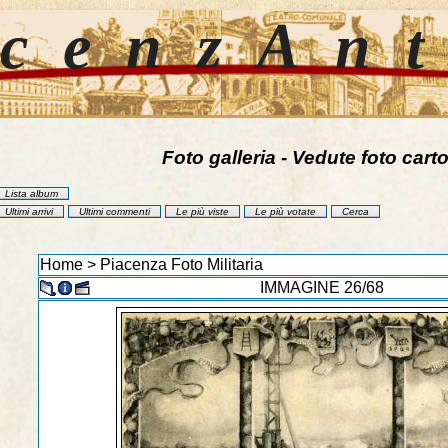
cenzAn
Foto galleria - Vedute foto carto
Lista album
Ultimi arrivi
Ultimi commenti
Le più viste
Le più votate
Cerca
Home
>
Piacenza Foto Militaria
IMMAGINE 26/68