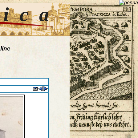
tica
line