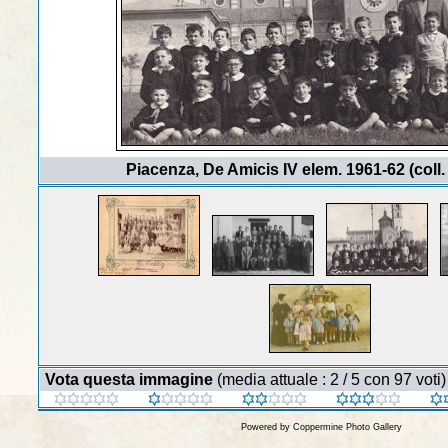
Piacenza, De Amicis IV elem. 1961-62 (coll. s
Vota questa immagine
(media attuale : 2 / 5 con 97 voti)
Powered by
Coppermine Photo Gallery