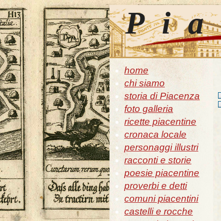
Pia
home
chi siamo
storia di Piacenza
foto galleria
ricette piacentine
cronaca locale
personaggi illustri
racconti e storie
poesie piacentine
proverbi e detti
comuni piacentini
castelli e rocche