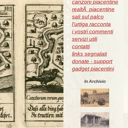
canzoni piacentine
realtÃ piacentine
sali sul palco
l'urtiga racconta
i vostri commenti
servizi utili
contatti
links segnalati
donate - support
gadget piacentini
In Archivio