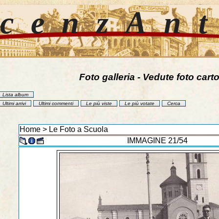
cenzAn
Foto galleria - Vedute foto carto
Lista album
Ultimi arrivi
Ultimi commenti
Le più viste
Le più votate
Cerca
Home
>
Le Foto a Scuola
IMMAGINE 21/54