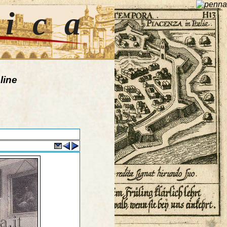
tica
line