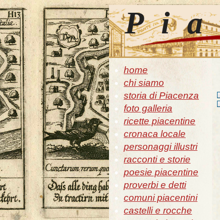
Pia
home
chi siamo
storia di Piacenza
foto galleria
ricette piacentine
cronaca locale
personaggi illustri
racconti e storie
poesie piacentine
proverbi e detti
comuni piacentini
castelli e rocche