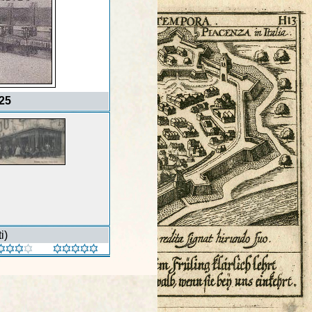
925
i)