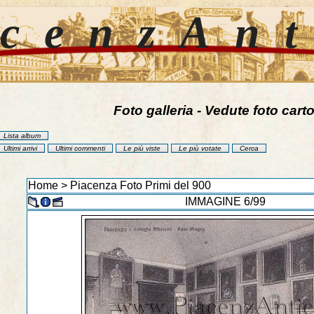
cenzAn
Foto galleria - Vedute foto carto
Lista album
Ultimi arrivi
Ultimi commenti
Le più viste
Le più votate
Cerca
Home
>
Piacenza Foto Primi del 900
IMMAGINE 6/99