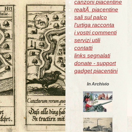
canzoni piacentine
realtÃ piacentine
sali sul palco
l'urtiga racconta
i vostri commenti
servizi utili
contatti
links segnalati
donate - support
gadget piacentini
In Archivio