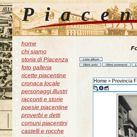
Piace
home
Fo
chi siamo
storia di Piacenza
Lista album
Ultimi arrivi
Ultimi commenti
L
foto galleria
ricette piacentine
Home
>
Provincia F
cronaca locale
personaggi illustri
racconti e storie
poesie piacentine
proverbi e detti
comuni piacentini
castelli e rocche