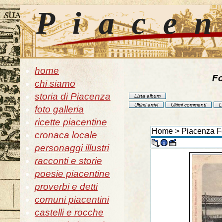
Piace
home
Fo
chi siamo
storia di Piacenza
Lista album
Ultimi arrivi
Ultimi commenti
L
foto galleria
ricette piacentine
Home
>
Piacenza Fo
cronaca locale
personaggi illustri
racconti e storie
poesie piacentine
proverbi e detti
comuni piacentini
castelli e rocche