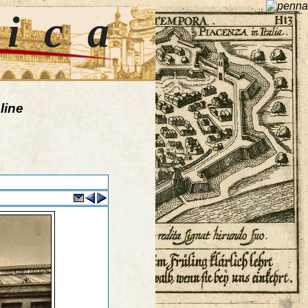
tica
line