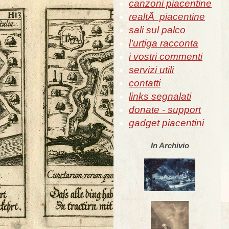
canzoni piacentine
realtÃ piacentine
sali sul palco
l'urtiga racconta
i vostri commenti
servizi utili
contatti
links segnalati
donate - support
gadget piacentini
In Archivio