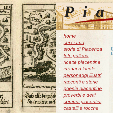
Pia
home
chi siamo
storia di Piacenza
foto galleria
ricette piacentine
cronaca locale
personaggi illustri
racconti e storie
poesie piacentine
proverbi e detti
comuni piacentini
castelli e rocche