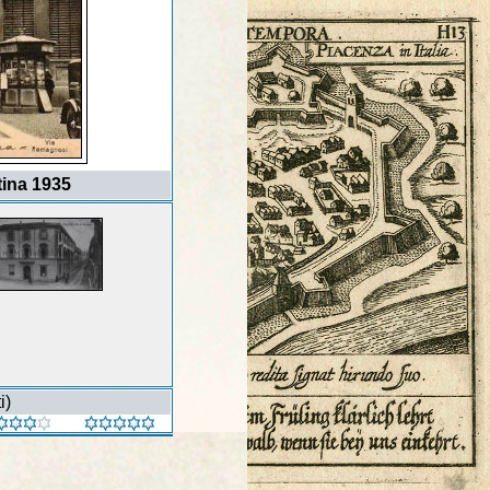
tina 1935
i)