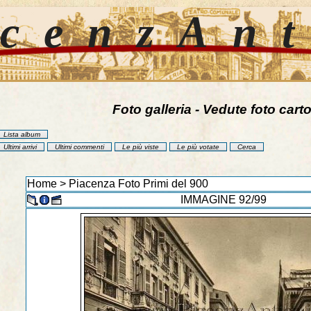
cenzAn
Foto galleria - Vedute foto carto
Lista album
Ultimi arrivi
Ultimi commenti
Le più viste
Le più votate
Cerca
Home
>
Piacenza Foto Primi del 900
IMMAGINE 92/99