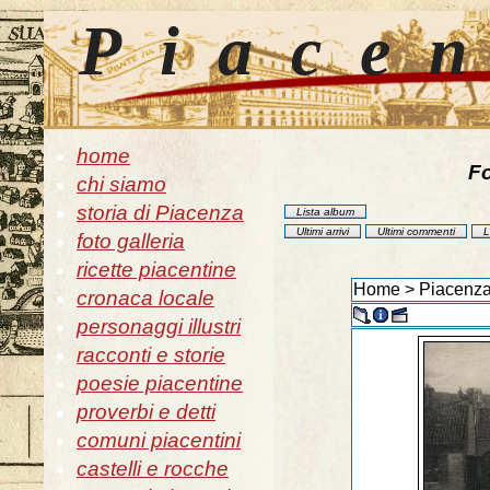
Piace
home
Fo
chi siamo
storia di Piacenza
Lista album
Ultimi arrivi
Ultimi commenti
L
foto galleria
ricette piacentine
Home
>
Piacenza
cronaca locale
personaggi illustri
racconti e storie
poesie piacentine
proverbi e detti
comuni piacentini
castelli e rocche