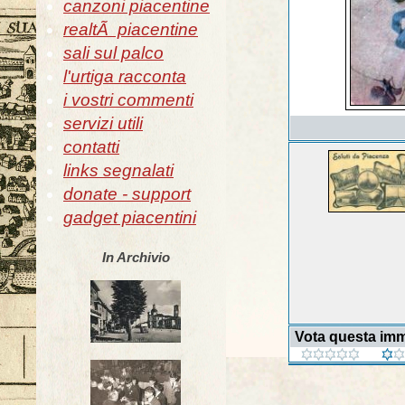
canzoni piacentine
realtÃ piacentine
sali sul palco
l'urtiga racconta
i vostri commenti
servizi utili
contatti
links segnalati
donate - support
gadget piacentini
In Archivio
Vota questa im