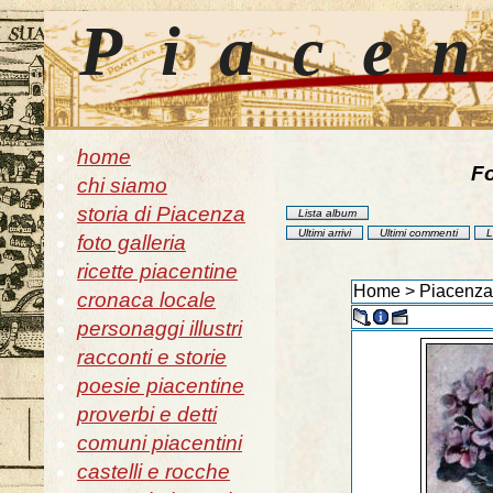
Piace
home
Fo
chi siamo
storia di Piacenza
Lista album
Ultimi arrivi
Ultimi commenti
L
foto galleria
ricette piacentine
Home
>
Piacenza 
cronaca locale
personaggi illustri
racconti e storie
poesie piacentine
proverbi e detti
comuni piacentini
castelli e rocche