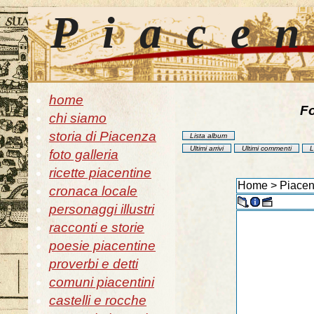
Piace
home
Fo
chi siamo
storia di Piacenza
Lista album
Ultimi arrivi
Ultimi commenti
L
foto galleria
ricette piacentine
Home
>
Piacen
cronaca locale
personaggi illustri
racconti e storie
poesie piacentine
proverbi e detti
comuni piacentini
castelli e rocche