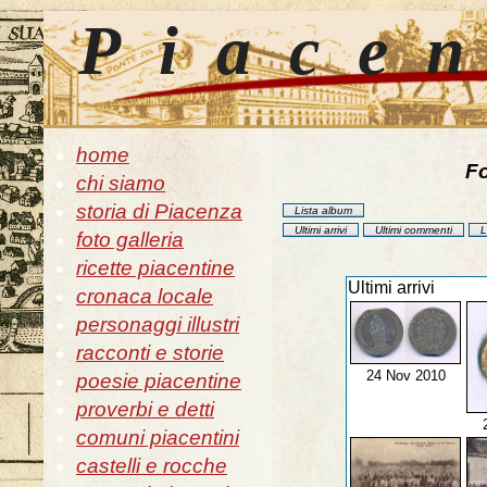
Piace
home
Fo
chi siamo
storia di Piacenza
Lista album
Ultimi arrivi
Ultimi commenti
L
foto galleria
ricette piacentine
Ultimi arrivi
cronaca locale
personaggi illustri
racconti e storie
24 Nov 2010
poesie piacentine
proverbi e detti
comuni piacentini
castelli e rocche