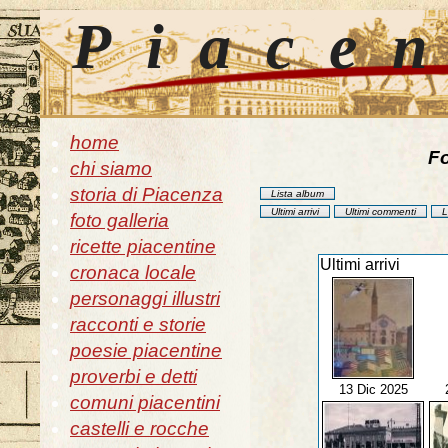
Piace
home
Fo
chi siamo
storia di Piacenza
Lista album
Ultimi arrivi
Ultimi commenti
L
foto galleria
ricette piacentine
Ultimi arrivi
cronaca locale
personaggi illustri
racconti e storie
poesie piacentine
proverbi e detti
13 Dic 2025
comuni piacentini
castelli e rocche