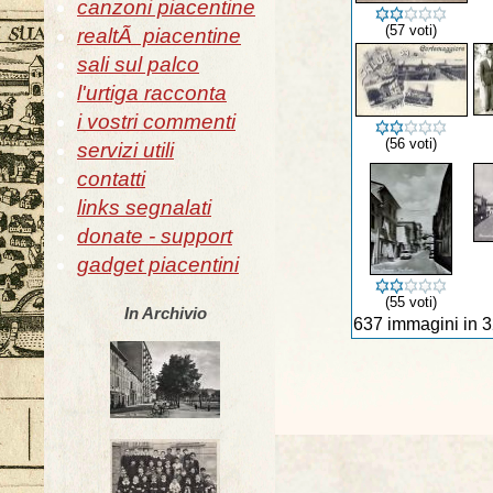
canzoni piacentine
(57 voti)
realtÃ piacentine
sali sul palco
l'urtiga racconta
i vostri commenti
(56 voti)
servizi utili
contatti
links segnalati
donate - support
gadget piacentini
(55 voti)
In Archivio
637 immagini in 