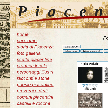
Piace
home
Fo
chi siamo
storia di Piacenza
Lista album
Ultimi arrivi
Ultimi commenti
L
foto galleria
ricette piacentine
Le più votate
cronaca locale
personaggi illustri
racconti e storie
poesie piacentine
(58 voti)
proverbi e detti
comuni piacentini
castelli e rocche