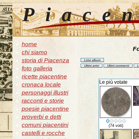
Piace
home
Fo
chi siamo
storia di Piacenza
Lista album
Ultimi arrivi
Ultimi commenti
L
foto galleria
ricette piacentine
Le più votate
cronaca locale
personaggi illustri
racconti e storie
poesie piacentine
proverbi e detti
comuni piacentini
(74 voti)
castelli e rocche