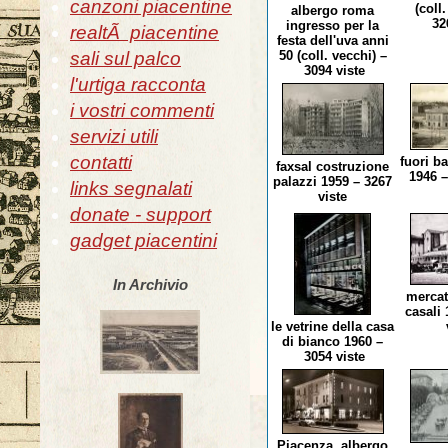
canzoni piacentine
(coll.
albergo roma
326
ingresso per la
realtÃ piacentine
festa dell'uva anni
sali sul palco
50 (coll. vecchi) –
3094 viste
l'urtiga racconta
i vostri commenti
servizi utili
contatti
fuori ba
faxsal costruzione
1946 –
palazzi 1959 – 3267
links segnalati
viste
donate - support
gadget piacentini
In Archivio
mercat
casali
le vetrine della casa
di bianco 1960 –
3054 viste
Piacenza, albergo