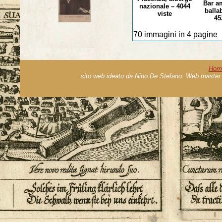
Bar am
nazionale – 4044
balla
viste
453
70 immagini in 4 pagine
Hom
sito web ideato da Nino De Stefano. Web master 