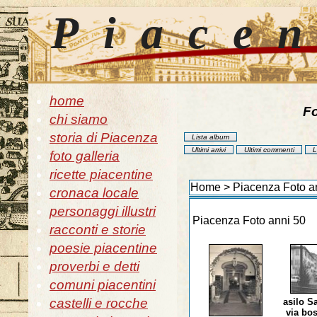
Piace
home
Fo
chi siamo
storia di Piacenza
Lista album
Ultimi arrivi
Ultimi commenti
L
foto galleria
ricette piacentine
Home
>
Piacenza Foto a
cronaca locale
personaggi illustri
Piacenza Foto anni 50
racconti e storie
poesie piacentine
proverbi e detti
comuni piacentini
castelli e rocche
asilo S
via bos