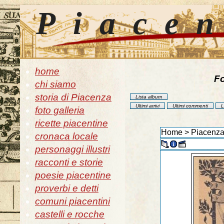
Piace
home
Fo
chi siamo
storia di Piacenza
Lista album
Ultimi arrivi
Ultimi commenti
L
foto galleria
ricette piacentine
Home
>
Piacenza
cronaca locale
personaggi illustri
racconti e storie
poesie piacentine
proverbi e detti
comuni piacentini
castelli e rocche