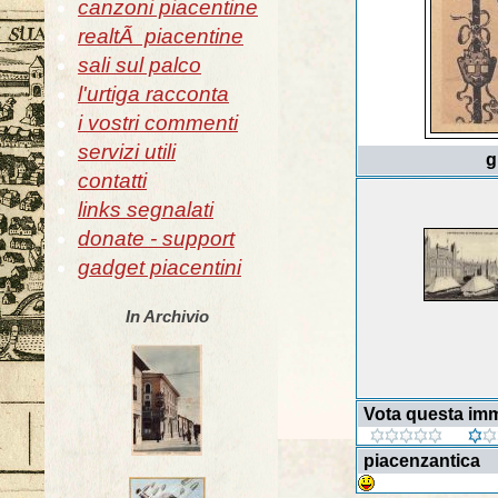
canzoni piacentine
realtÃ piacentine
sali sul palco
l'urtiga racconta
i vostri commenti
servizi utili
g
contatti
links segnalati
donate - support
gadget piacentini
In Archivio
Vota questa im
piacenzantica