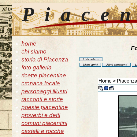
Piace
home
Fo
chi siamo
storia di Piacenza
Lista album
Ultimi arrivi
Ultimi commenti
L
foto galleria
ricette piacentine
Home
>
Piacenza
cronaca locale
personaggi illustri
racconti e storie
poesie piacentine
proverbi e detti
comuni piacentini
castelli e rocche