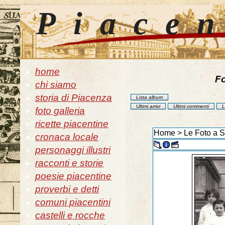
Piace
home
Fo
chi siamo
storia di Piacenza
Lista album
Ultimi arrivi
Ultimi commenti
L
foto galleria
ricette piacentine
Home
>
Le Foto a 
cronaca locale
personaggi illustri
racconti e storie
poesie piacentine
proverbi e detti
comuni piacentini
castelli e rocche