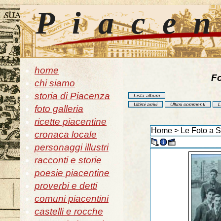
Piace
home
Fo
chi siamo
storia di Piacenza
Lista album
Ultimi arrivi
Ultimi commenti
L
foto galleria
ricette piacentine
Home
>
Le Foto a 
cronaca locale
personaggi illustri
racconti e storie
poesie piacentine
proverbi e detti
comuni piacentini
castelli e rocche