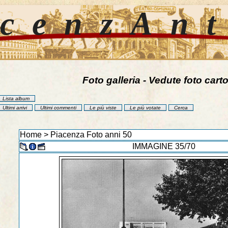
cenzAn
Foto galleria - Vedute foto carto
Lista album
Ultimi arrivi
Ultimi commenti
Le più viste
Le più votate
Cerca
Home
>
Piacenza Foto anni 50
IMMAGINE 35/70