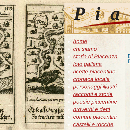
Pia
home
chi siamo
storia di Piacenza
foto galleria
ricette piacentine
cronaca locale
personaggi illustri
racconti e storie
poesie piacentine
proverbi e detti
comuni piacentini
castelli e rocche