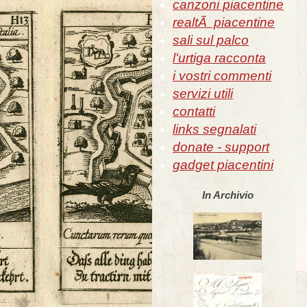
canzoni piacentine
realtÃ piacentine
sali sul palco
l'urtiga racconta
i vostri commenti
servizi utili
contatti
links segnalati
donate - support
gadget piacentini
In Archivio