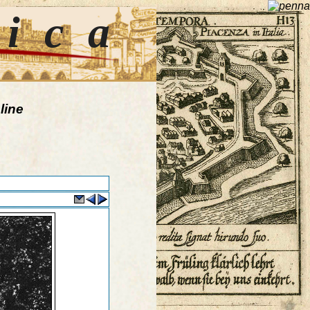
tica
line