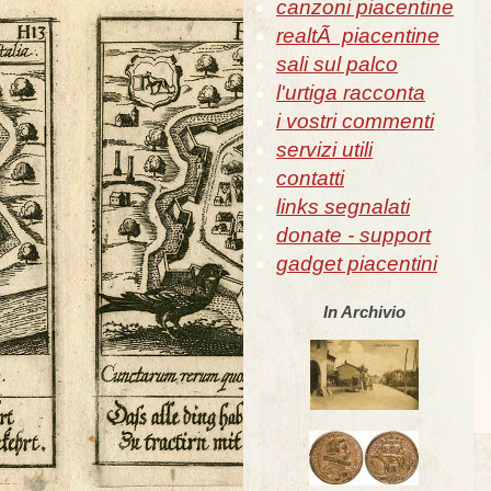
canzoni piacentine
realtÃ piacentine
sali sul palco
l'urtiga racconta
i vostri commenti
servizi utili
contatti
links segnalati
donate - support
gadget piacentini
In Archivio