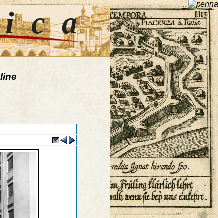
tica
line