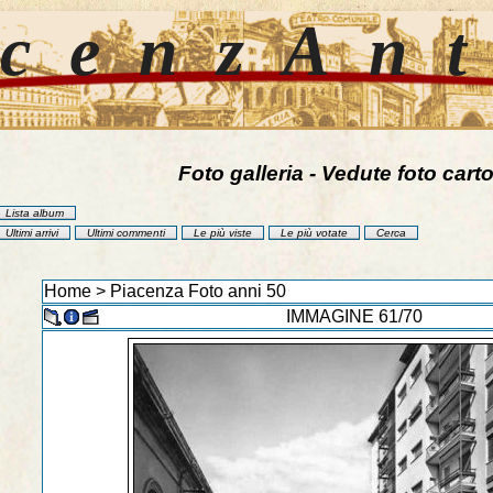
cenzAn
Foto galleria - Vedute foto carto
Lista album
Ultimi arrivi
Ultimi commenti
Le più viste
Le più votate
Cerca
Home
>
Piacenza Foto anni 50
IMMAGINE 61/70