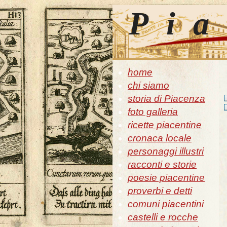
Pia
home
chi siamo
storia di Piacenza
foto galleria
ricette piacentine
cronaca locale
personaggi illustri
racconti e storie
poesie piacentine
proverbi e detti
comuni piacentini
castelli e rocche