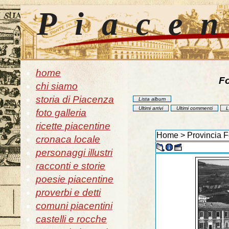
Piace
home
Fo
chi siamo
storia di Piacenza
Lista album
Ultimi arrivi
Ultimi commenti
L
foto galleria
ricette piacentine
Home
>
Provincia F
cronaca locale
personaggi illustri
racconti e storie
poesie piacentine
proverbi e detti
comuni piacentini
castelli e rocche