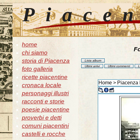
Piace
home
Fo
chi siamo
storia di Piacenza
Lista album
Ultimi arrivi
Ultimi commenti
L
foto galleria
ricette piacentine
Home
>
Piacenza 
cronaca locale
personaggi illustri
racconti e storie
poesie piacentine
proverbi e detti
comuni piacentini
castelli e rocche