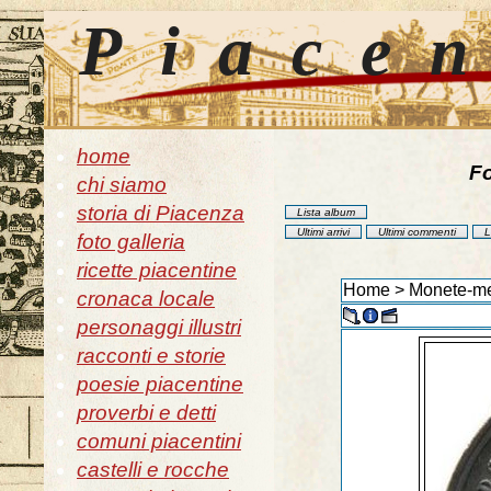
Piace
home
Fo
chi siamo
storia di Piacenza
Lista album
Ultimi arrivi
Ultimi commenti
L
foto galleria
ricette piacentine
Home
>
Monete-me
cronaca locale
personaggi illustri
racconti e storie
poesie piacentine
proverbi e detti
comuni piacentini
castelli e rocche