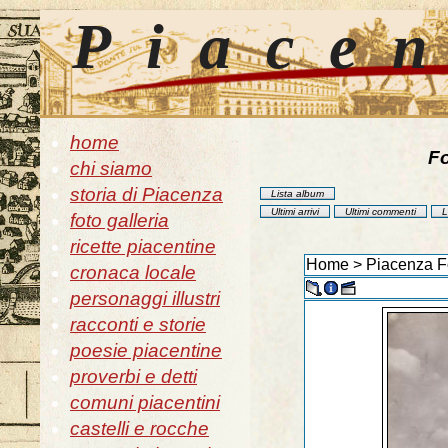
Piace
home
Fo
chi siamo
storia di Piacenza
Lista album
Ultimi arrivi
Ultimi commenti
L
foto galleria
ricette piacentine
Home
>
Piacenza F
cronaca locale
personaggi illustri
racconti e storie
poesie piacentine
proverbi e detti
comuni piacentini
castelli e rocche