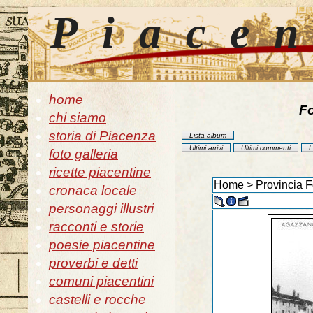
Piace
home
Fo
chi siamo
storia di Piacenza
Lista album
Ultimi arrivi
Ultimi commenti
L
foto galleria
ricette piacentine
Home
>
Provincia F
cronaca locale
personaggi illustri
racconti e storie
poesie piacentine
proverbi e detti
comuni piacentini
castelli e rocche