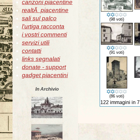
canzoni piacentine
realtÃ piacentine
sali sul palco
(98 voti)
l'urtiga racconta
i vostri commenti
servizi utili
contatti
(91 voti)
links segnalati
donate - support
gadget piacentini
In Archivio
(86 voti)
122 immagini in 7