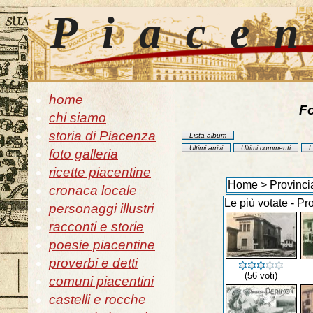
Piace
home
Fo
chi siamo
storia di Piacenza
Lista album
Ultimi arrivi
Ultimi commenti
L
foto galleria
ricette piacentine
Home
>
Provinci
cronaca locale
Le più votate - Pr
personaggi illustri
racconti e storie
poesie piacentine
proverbi e detti
(56 voti)
comuni piacentini
castelli e rocche