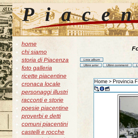
Piace
home
Fo
chi siamo
storia di Piacenza
Lista album
Ultimi arrivi
Ultimi commenti
L
foto galleria
ricette piacentine
Home
>
Provincia F
cronaca locale
personaggi illustri
racconti e storie
poesie piacentine
proverbi e detti
comuni piacentini
castelli e rocche