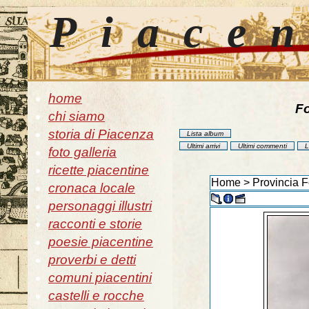
Piace
home
Fo
chi siamo
storia di Piacenza
Lista album
Ultimi arrivi
Ultimi commenti
L
foto galleria
ricette piacentine
Home
>
Provincia F
cronaca locale
personaggi illustri
racconti e storie
poesie piacentine
proverbi e detti
comuni piacentini
castelli e rocche