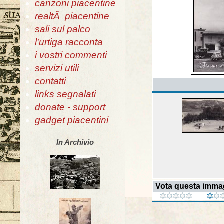
canzoni piacentine
realtÃ piacentine
sali sul palco
l'urtiga racconta
i vostri commenti
servizi utili
contatti
links segnalati
donate - support
gadget piacentini
In Archivio
Vota questa imma