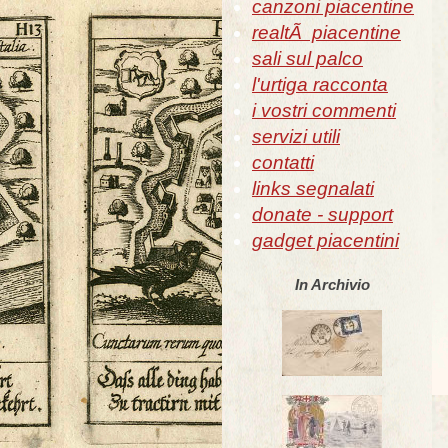
canzoni piacentine
realtÃ piacentine
sali sul palco
l'urtiga racconta
i vostri commenti
servizi utili
contatti
links segnalati
donate - support
gadget piacentini
In Archivio