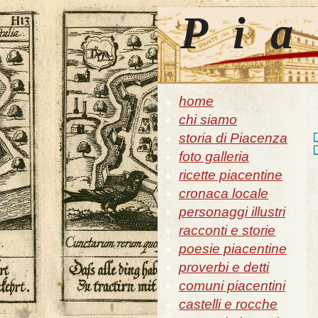
Pia
home
chi siamo
storia di Piacenza
foto galleria
ricette piacentine
cronaca locale
personaggi illustri
racconti e storie
poesie piacentine
proverbi e detti
comuni piacentini
castelli e rocche