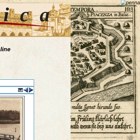
tica
line