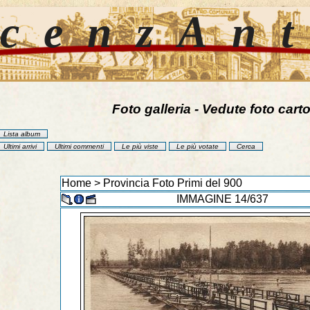
cenzAn
Foto galleria - Vedute foto carto
Lista album
Ultimi arrivi
Ultimi commenti
Le più viste
Le più votate
Cerca
Home
>
Provincia Foto Primi del 900
IMMAGINE 14/637