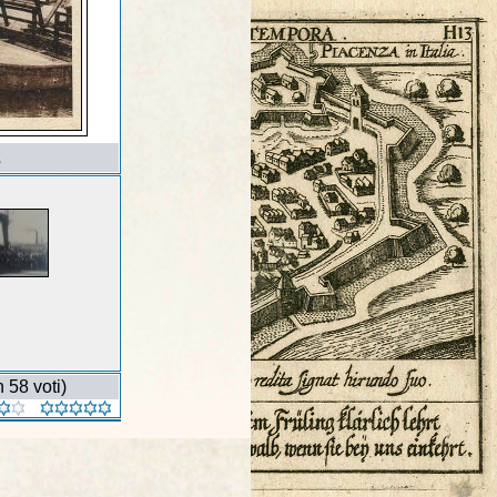
2
 58 voti)