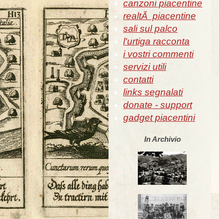
canzoni piacentine
realtÃ piacentine
sali sul palco
l'urtiga racconta
i vostri commenti
servizi utili
contatti
links segnalati
donate - support
gadget piacentini
In Archivio