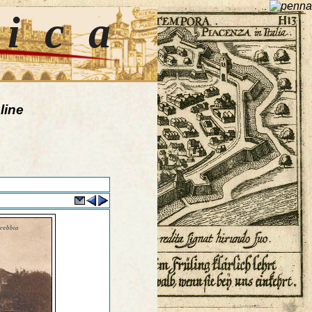
tica
line