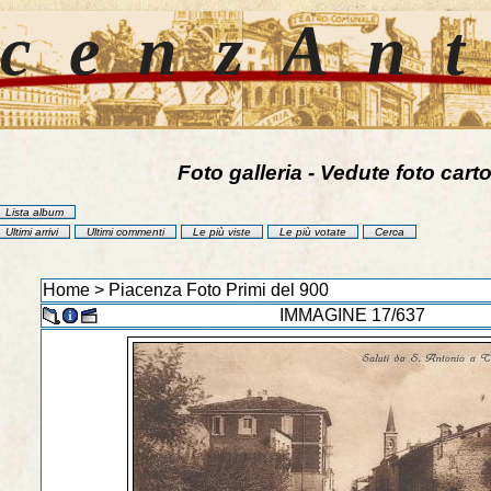
cenzAn
Foto galleria - Vedute foto carto
Lista album
Ultimi arrivi
Ultimi commenti
Le più viste
Le più votate
Cerca
Home
>
Piacenza Foto Primi del 900
IMMAGINE 17/637