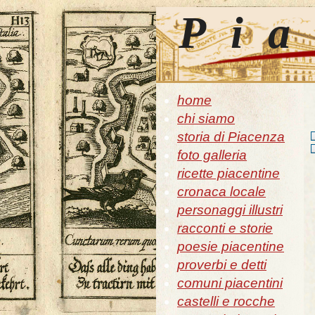
Pia
home
chi siamo
storia di Piacenza
foto galleria
ricette piacentine
cronaca locale
personaggi illustri
racconti e storie
poesie piacentine
proverbi e detti
comuni piacentini
castelli e rocche