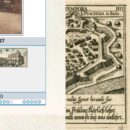
927
i)