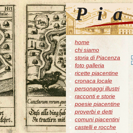
Pia
home
chi siamo
storia di Piacenza
foto galleria
ricette piacentine
cronaca locale
personaggi illustri
racconti e storie
poesie piacentine
proverbi e detti
comuni piacentini
castelli e rocche