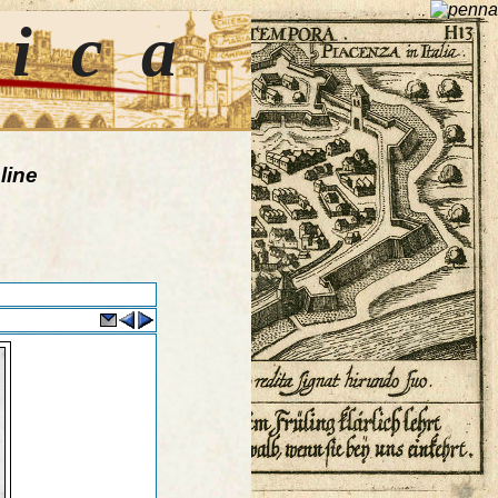
tica
line