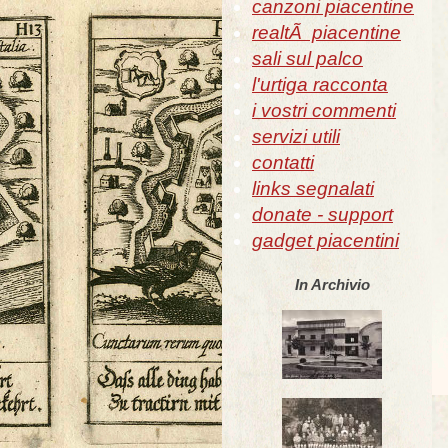
canzoni piacentine
realtÃ piacentine
sali sul palco
l'urtiga racconta
i vostri commenti
servizi utili
contatti
links segnalati
donate - support
gadget piacentini
In Archivio