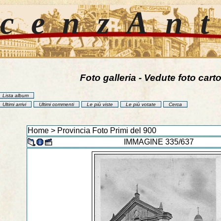
cenzAn
Foto galleria - Vedute foto carto
Lista album
Ultimi arrivi
Ultimi commenti
Le più viste
Le più votate
Cerca
Home
>
Provincia Foto Primi del 900
IMMAGINE 335/637